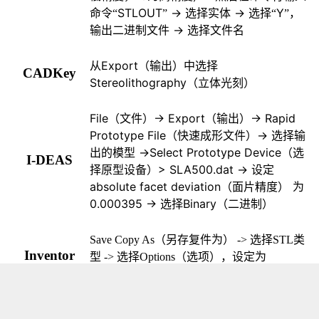
STLOUT
->
->
Y
命令“
”
选择实体
选择“
”，
->
输出二进制文件
选择文件名
Export
从
（输出）中选择
CADKey
Stereolithography
（立体光刻）
File
-> Export
-> Rapid
（文件）
（输出）
Prototype File
->
（快速成形文件）
选择输
->Select Prototype Device
出的模型
（选
I-DEAS
> SLA500.dat ->
择原型设备）
设定
absolute facet deviation
（面片精度）
为
0.000395 ->
Binary
选择
（二进制）
Save Copy As
（另存复件为） -> 选择STL类
Inventor
型 -> 选择Options（选项），设定为
High（高）
-> Part
右键单击要输出的模型