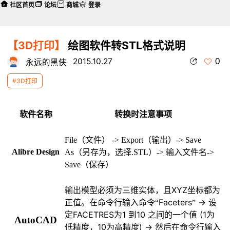
社区首页
论坛
商城
登录
【3D打印】
绘图软件转STL格式说明
0
2015.10.27
永远的黑侠
#3D打印
软件名称
转换时注意事项
File
（文件） -> Export（输出）-> Save
Alibre Design
As（另存为，选择.STL）-> 输入文件名->
Save（保存）
XYZ
输出模型必须为三维实体，且
坐标都为
Faceters
->
正值。在命令行输入命令“
”
设
FACETRES
1
10
(1
定
为
到
之间的一个值
为
AutoCAD
10
) ->
低精度，
为高精度
然后在命令行输入