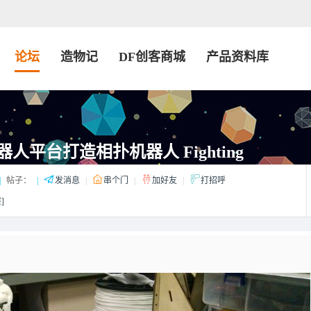
论坛
造物记
DF创客商城
产品资料库
器人平台打造相扑机器人 Fighting
|
帖子：
|
发消息
|
串个门
|
加好友
|
打招呼
]