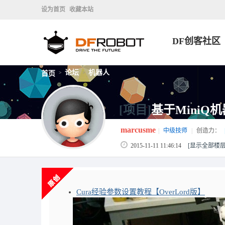
设为首页
收藏本站
DF创客社区
论坛
机器人
首页
>
>
[项目]
基于MiniQ机
marcusme
|
中级技师
|
创造力：
2015-11-11 11:46:14
[显示全部楼层
Cura经验参数设置教程【OverLord版】