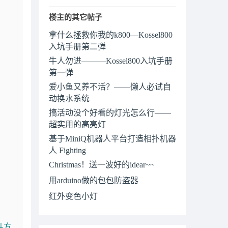
楼主的其它帖子
拿什么拯救你我的k800—Kossel800
入坑手册第二弹
牛人勿进———Kossel800入坑手册
第一弹
爱小鱼又养不活？——懒人必试自
动换水系统
搞活动没个好看的灯光怎么行——
超实用的高亮灯
基于MiniQ机器人平台打造相扑机器
人 Fighting
Christmas！送一波好的idear~~
用arduino做的包包防盗器
红外变色小灯
斗方