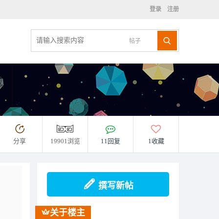
登录
注册
帖子
分享
19901浏览
11回复
1收藏
撰写新帖
关于楼主