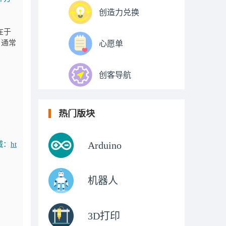
创造力兑换
在于
，通常
心愿单
创客导航
热门版块
Arduino
城：
ht
机器人
3D打印