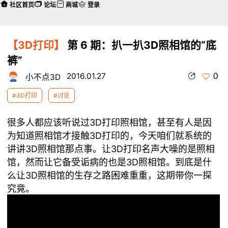
社区首页
论坛
商城
登录
【3D打印】
第 6 期：扒一扒3D照相馆的“底
裤”
0
2016.01.27
小不点3D
#3D打印
#讨论
很多人都应该听说过3D打印照相馆，甚至有人是因
为知道照相馆才接触3D打印的，今天咱们就系统的
讲讲3D照相馆那点事。让3D打印名声大噪的是照相
馆，然而让它备受诟病的也是3D照相馆。到底是什
么让3D照相馆的生存之路困难重重，这期带你一探
究竟。