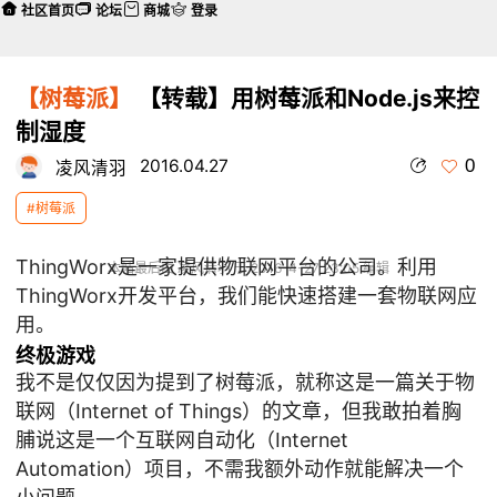
社区首页
论坛
商城
登录
【树莓派】
【转载】用树莓派和Node.js来控
制湿度
0
2016.04.27
凌风清羽
#树莓派
ThingWorx是一家提供物联网平台的公司。利用
本帖最后由 凌风清羽 于 2016-4-27 23:05 编辑
ThingWorx开发平台，我们能快速搭建一套物联网应
用。
终极游戏
我不是仅仅因为提到了树莓派，就称这是一篇关于物
联网（Internet of Things）的文章，但我敢拍着胸
脯说这是一个互联网自动化（Internet
Automation）项目，不需我额外动作就能解决一个