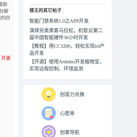
 借助
楼主的其它帖子
平台解
线的四
智能门禁系统1.0之APP开发
演绎另类黑客马拉松，机智云第二
届中国智能硬件36小时开发
【教程】用CC3200，轻松实现iot产
品开发
t 开源
【开源】使用Arduino开发植物宝，
实现远程控制、环境监测
创造力兑换
心愿单
创客导航