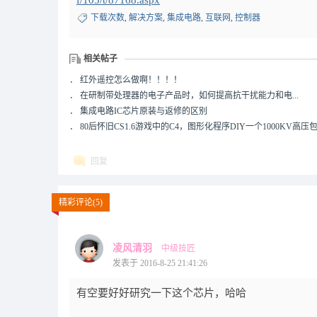
f/105/t/87168.aspx
下载次数
,
解决方案
,
集成电路
,
互联网
,
控制器
相关帖子
．
红外遥控怎么做啊！！！！
．
在研制带处理器的电子产品时，如何提高抗干扰能力和电...
．
集成电路IC芯片原装与返修的区别
．
80后怀旧CS1.6游戏中的C4，图形化程序DIY一个1000KV高压
回复
精彩评论(5)
凌风清羽
中级技匠
发表于 2016-8-25 21:41:26
有空要好好研究一下这个芯片，哈哈