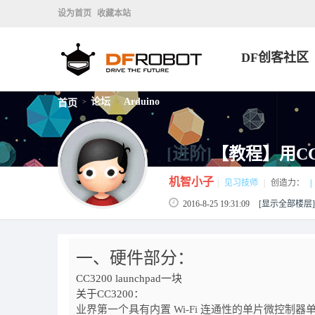
设为首页
收藏本站
DF创客社区
论坛
Arduino
首页
>
>
[进阶]
【教程】用CC
机智小子
|
见习技师
|
创造力：
|
2016-8-25 19:31:09
[显示全部楼层]
一、硬件部分：
CC3200 launchpad一块
关于CC3200：
业界第一个具有内置 Wi-Fi 连通性的单片微控制器单元 (M