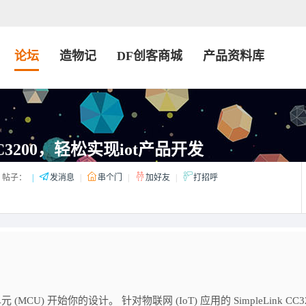
论坛
造物记
DF创客商城
产品资料库
3200，轻松实现iot产品开发
帖子：
|
发消息
|
串个门
|
加好友
|
打招呼
CU) 开始你的设计。 针对物联网 (IoT) 应用的 SimpleLink CC3