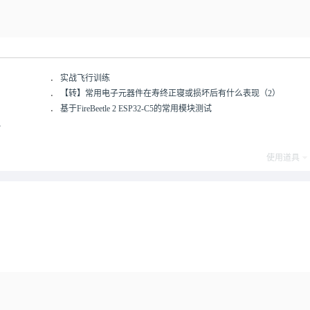
．
实战飞行训练
．
【转】常用电子元器件在寿终正寝或损坏后有什么表现（2）
．
基于FireBeetle 2 ESP32-C5的常用模块测试
包
使用道具