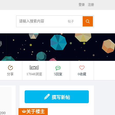
登录
注册
帖子
分享
17048浏览
5回复
0收藏
撰写新帖
关于楼主
200