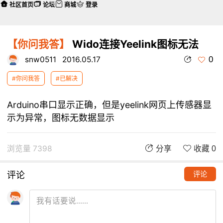
社区首页
论坛
商城
登录
【你问我答】
Wido连接Yeelink图标无法
0
snw0511
2016.05.17
#你问我答
#已解决
Arduino串口显示正确，但是yeelink网页上传感器显
示为异常，图标无数据显示
浏览量 7398
分享
收藏 0
评论
评论