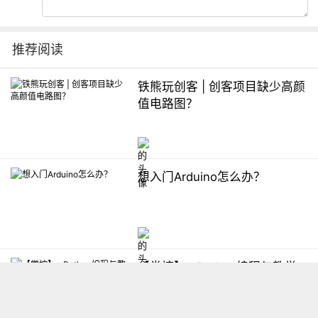
推荐阅读
铁熊玩创客 | 创客项目缺少高颜
值电路图？
想入门Arduino怎么办？
【掌控】mPython编程与教学
软件平台汇总