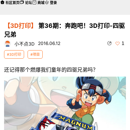
社区首页
论坛
商城
登录
【3D打印】
第36期：奔跑吧！3D打印-四驱
兄弟
1
2016.06.12
小不点3D
#3D打印
#项目
还记得那个燃爆我们童年的四驱兄弟吗？