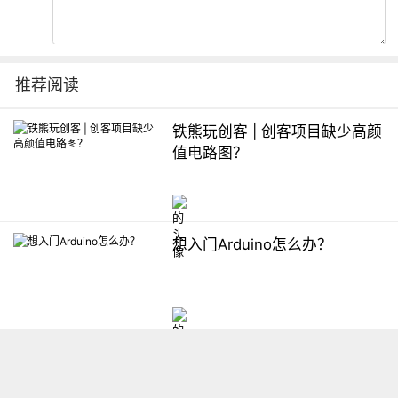
推荐阅读
铁熊玩创客 | 创客项目缺少高颜
值电路图？
想入门Arduino怎么办？
【掌控】mPython编程与教学
软件平台汇总