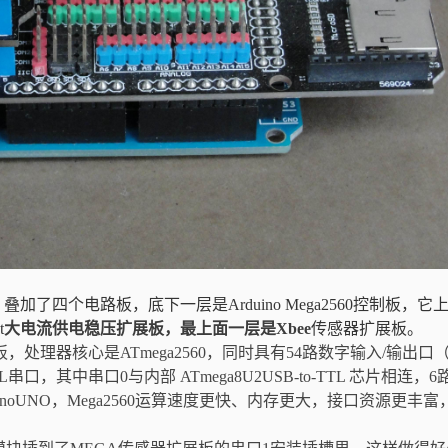
，叠加了四个电路板，底下一层是
Arduino Mega2560
控制板，它
t
大电流供电稳压扩展板，最上面一层是
Xbee
传感器扩展板。
控制板，处理器核心是ATmega2560，同时具有54路数字输入/输出口
口，其中串口0与内部 ATmega8U2USB-to-TTL 芯片相连，6
duinoUNO，Mega2560运算速度更快、内存更大，接口资源更丰富