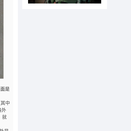
上面是
（其中
路外
，就