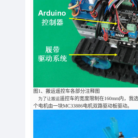
图
1
、搬运遥控车各部分注释图
遥控车的宽度限制在
160mm
内，我
为了让搬运
个电机由一块
MC33886
电机双路驱动板驱动。