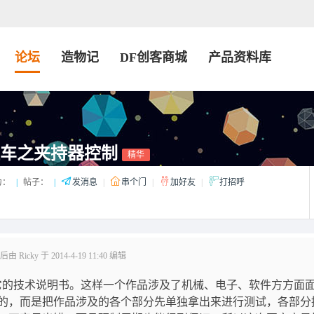
论坛
造物记
DF创客商城
产品资料库
遥控车之夹持器控制
精华
力：
|
帖子：
|
发消息
|
串个门
|
加好友
|
打招呼
 Ricky 于 2014-4-19 11:40 编辑
写写它的技术说明书。这样一个作品涉及了机械、电子、软件方方面
的，而是把作品涉及的各个部分先单独拿出来进行测试，各部分