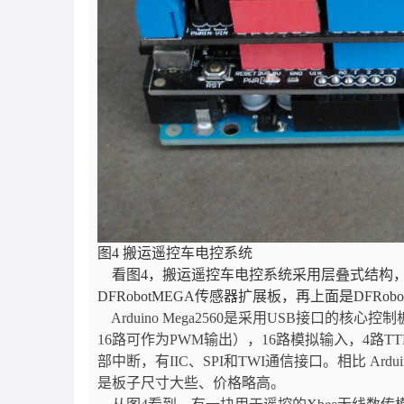
图
4
搬运遥控车电控系统
看图
4
，搬运遥控车电控系统采用层叠式结构
DFRobotMEGA
传感器扩展板，再上面是
DFRobo
Arduino Mega2560是采用USB接口的核心
16路可作为PWM输出），16路模拟输入，4路TTL串
部中断，有IIC、SPI和TWI通信接口。相比 Ar
是板子尺寸大些、价格略高。