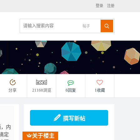
登录
注册
帖子
分享
21168浏览
6回复
1收藏
撰写新帖
面，内
搞定
关于楼主