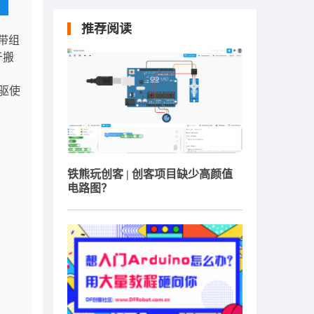
推荐阅读
带组
于搬
驱使
铁熊玩创客 | 创客项目缺少高颜值
电路图？