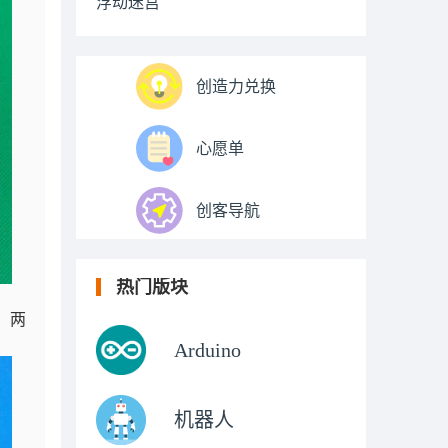
浮动迷宫
创造力兑换
心愿单
创客导航
热门版块
。两
Arduino
机器人