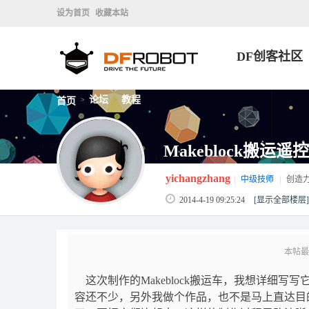
设为首页
收藏本站
DF创客社区
论坛
教程
首页
>
>
Makeblock搬运
yichangzhang
|
中级技师
|
创造
2014-4-19 09:25:24
[显示全部楼层]
本帖最后由
这次制作的Makeblock搬运车，我想详细
容还不少，另外我做个作品，也不是马上直达目