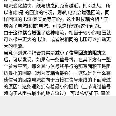
电流变化越快，线与线之间距离越近，则K越大。 所
以考虑I是i的回流的情况，则i的电流会增强回流，同
样回流的电流I其实是等于i的，这个时候耦合相当于
增强了电流I和i的电流。可以这样理解这个问题。
由于这种耦合增强了这种电流，相当于较小的电压就
可以带来更大的电流。或者说相同的电压可以推动更
大的电流。
当意识到这种耦合其实是
减小了信号回流的阻抗
之
后，可以发现，如果有一条信号线，在其下方有一整
个参考平面，那么其与信号线平行的那写面积正是阻
抗最小的回路（因为其耦合最强）。这就是为什么高
速信号的回路电流趋向于直接在信号走线的下面流过
的原因：这条通路拥有着最小的阻抗（上节说过信号
趋向于从阻抗最小的地方流过） 可以总结如下: 直流
信号的回流电流可能位于电路板上的任何位置。但是
交流信号总是趋向于直接从信号的走线下方通过。当
上升时间减小（dI/dt增大）时，这种趋势会加强。