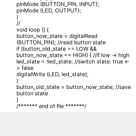
pinMode (BUTTON_PIN, INPUT);
pinMode (LED, OUTPUT);
}
//
void loop () {
button_now_state = digitalRead
(BUTTON_PIN); //read button state
if (button_old_state == LOW &&
button_now_state == HIGH) { //if low -> high
led_state = !led_state; //switch state: true <-
> false
digitalWrite (LED, led_state);
}
button_old_state = button_now_state; //save
button state
}
/******* end of file *******/
复制代码
发图一副，镇楼。