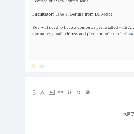
Fee
:free but with limited seats.
Facilitator:
Jane & Berlina from DFRobot
You will need to have a computer preinstalled with 
our name, email address and phone number to
berlin
回复
您需