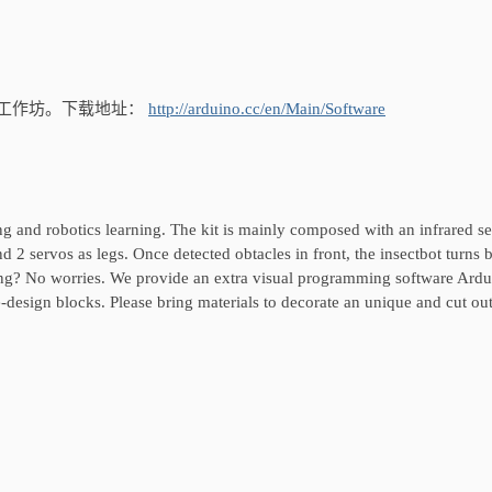
加工作坊。下载地址：
http://arduino.cc/en/Main/Software
ng and robotics learning. The kit is mainly composed with an infrared s
d 2 servos as legs. Once detected obtacles in front, the insectbot turns 
g? No worries. We provide an extra visual programming software Ard
sign blocks. Please bring materials to decorate an unique and cut out