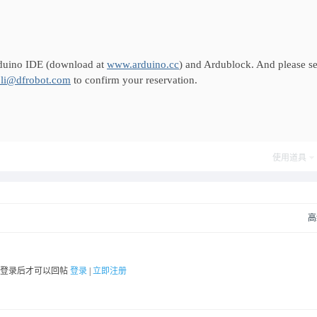
Arduino IDE (download at
www.arduino.cc
) and Ardublock. And please s
a.li@dfrobot.com
to confirm your reservation.
使用道具
高
要登录后才可以回帖
登录
|
立即注册