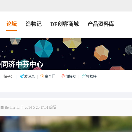
论坛
造物记
DF创客商城
产品资料库
坊@同济中芬中心
|
帖子：
|
发消息
|
串个门
|
加好友
|
打招呼
erlina_Li 于 2014-5-20 17:51 编辑