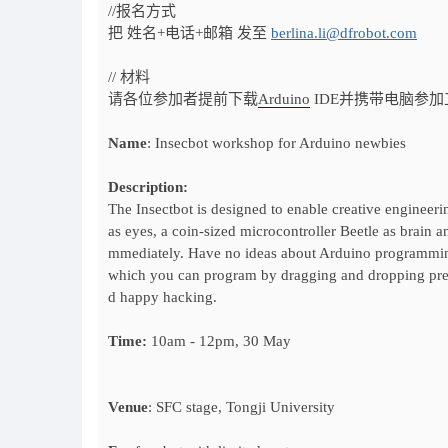
//报名方式
把 姓名+电话+邮箱 发至
berlina.li@dfrobot.com
// 材料
请各位参加者提前下载
Arduino
IDE并携带电脑参
Name
: Insecbot workshop for Arduino newbies
Description:
The Insectbot is designed to enable creative engineeri
as eyes, a coin-sized microcontroller Beetle as brain an
mmediately. Have no ideas about Arduino programmin
which you can program by dragging and dropping pre-de
d happy hacking.
Time:
10am - 12pm, 30 May
Venue
: SFC stage, Tongji University