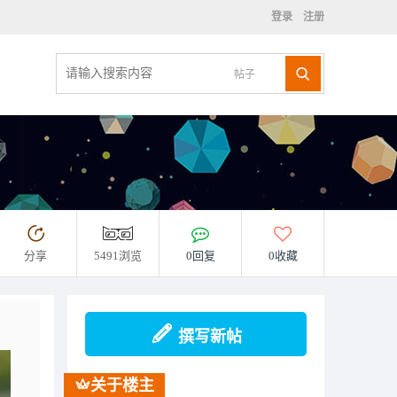
登录
注册
帖子
分享
5491浏览
0回复
0收藏
撰写新帖
关于楼主