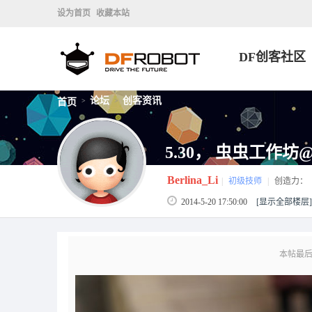
设为首页
收藏本站
DF创客社区
论坛
创客资讯
首页
>
>
5.30， 虫虫工作
Berlina_Li
|
初级技师
|
创造力：
2014-5-20 17:50:00
[显示全部楼层]
本帖最后由 B