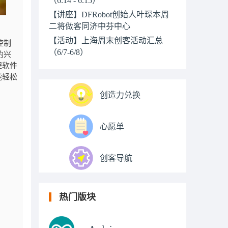
【讲座】DFRobot创始人叶琛本周
二将做客同济中芬中心
【活动】上海周末创客活动汇总
控制
（6/7-6/8）
的兴
程软件
能轻松
创造力兑换
心愿单
创客导航
热门版块