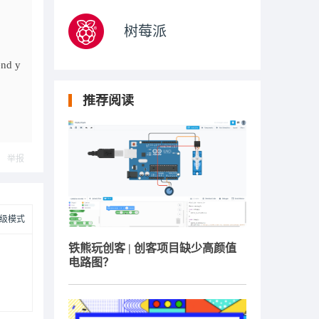
树莓派
end y
推荐阅读
举报
级模式
铁熊玩创客 | 创客项目缺少高颜值
电路图？