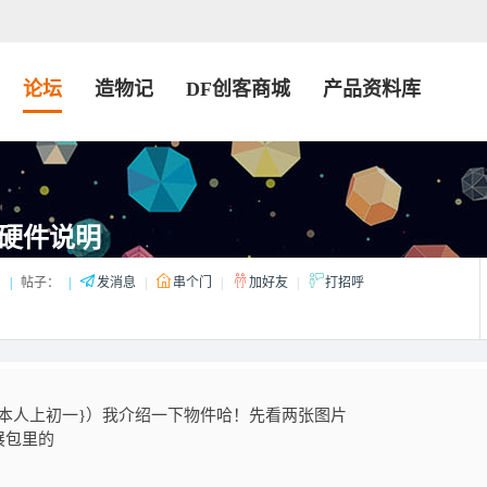
论坛
造物记
DF创客商城
产品资料库
硬件说明
：
|
帖子：
|
发消息
|
串个门
|
加好友
|
打招呼
本人上初一}）我介绍一下物件哈！先看两张图片
展包里的