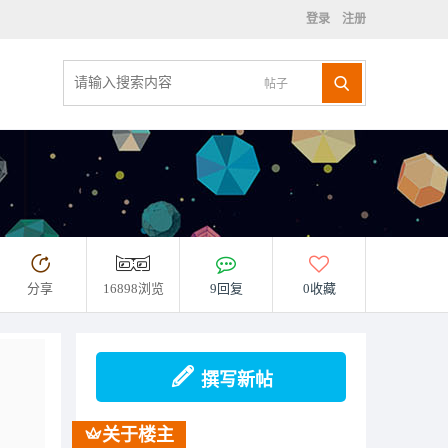
登录
注册
帖子
分享
16898浏览
9回复
0收藏
撰写新帖
关于楼主