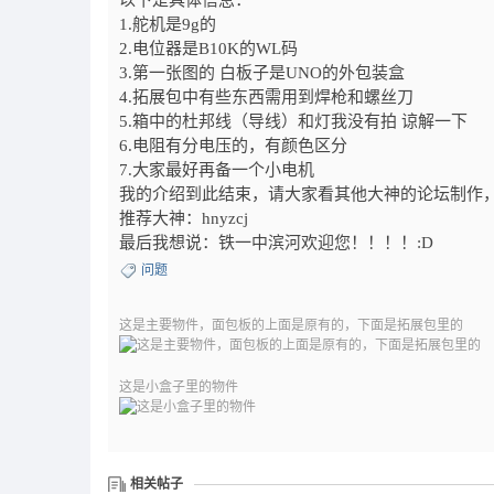
以下是具体信息：
1.舵机是9g的
2.电位器是B10K的WL码
3.第一张图的 白板子是UNO的外包装盒
4.拓展包中有些东西需用到焊枪和螺丝刀
5.箱中的杜邦线（导线）和灯我没有拍 谅解一下
6.电阻有分电压的，有颜色区分
7.大家最好再备一个小电机
我的介绍到此结束，请大家看其他大神的论坛制作
推荐大神：hnyzcj
最后我想说：铁一中滨河欢迎您！！！！:D
问题
这是主要物件，面包板的上面是原有的，下面是拓展包里的
这是小盒子里的物件
相关帖子