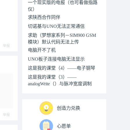
一个现实版的电报（也可看做指路
仪）
求陕西合作同伴
切诺基与UNO无法正常通信
求助（梦想家系列－SIM900 GSM
模块）默认代码无法上传
举报
电脑开不了机
UNO板子连接电脑无法显示
这是我的课堂（4）——电子钢琴
这是我的课堂（3）——
analogWrite（）与脉冲宽度调制
创造力兑换
举报
心愿单