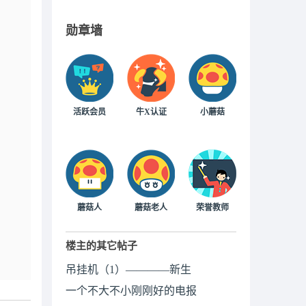
勋章墙
活跃会员
牛X认证
小蘑菇
蘑菇人
蘑菇老人
荣誉教师
楼主的其它帖子
吊挂机（1）————新生
一个不大不小刚刚好的电报