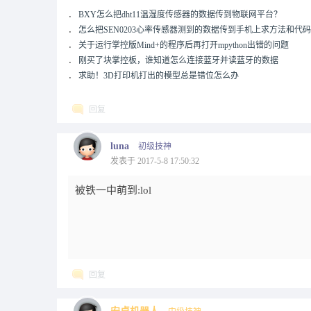
．
BXY怎么把dht11温湿度传感器的数据传到物联网平台？
．
怎么把SEN0203心率传感器测到的数据传到手机上求方法和代码
．
关于运行掌控版Mind+的程序后再打开mpython出错的问题
．
刚买了块掌控板，谁知道怎么连接蓝牙并读蓝牙的数据
．
求助！3D打印机打出的模型总是错位怎么办
回复
luna
初级技神
发表于 2017-5-8 17:50:32
被铁一中萌到:lol
回复