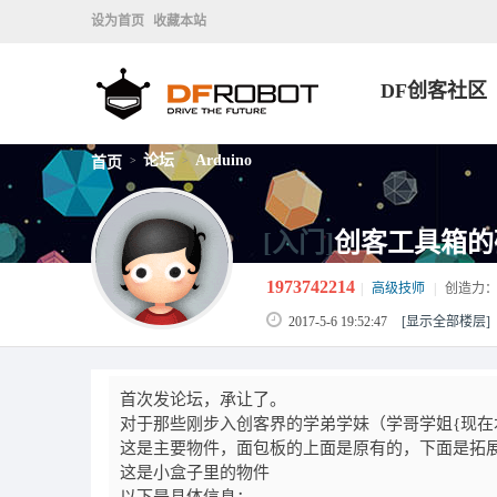
设为首页
收藏本站
DF创客社区
论坛
Arduino
首页
>
>
[入门]
创客工具箱的
1973742214
|
高级技师
|
创造力
2017-5-6 19:52:47
[显示全部楼层]
首次发论坛，承让了。
对于那些刚步入创客界的学弟学妹（学哥学姐{现在
这是主要物件，面包板的上面是原有的，下面是拓
这是小盒子里的物件