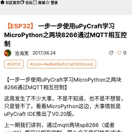
社区首页
论坛
商城
登录
【ESP32】
一步一步使用uPyCraft学习
MicroPython之两块8266通过MQTT相互控
制
0
2017.06.24
沧海笑
#ESP32
#[color=#ed6a00]uPyCraft IDE[/color]
【一步一步使用uPyCraft学习MicroPython之两块
8266通过MQTT相互控制】
这周发生了不少大事，不是不知道、也不是不想管，
只是管不了。看看MicroPython这边，大事情就是
uPyCraft IDE推出了V0.20版。
上一期我们讲到，通过mqtt两块sp8266（或者