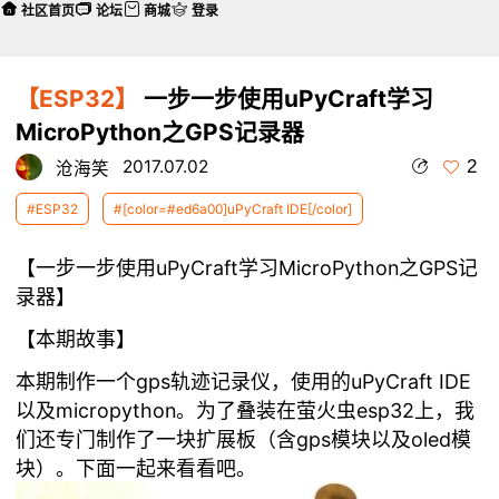
社区首页
论坛
商城
登录
【ESP32】
一步一步使用uPyCraft学习
MicroPython之GPS记录器
2
2017.07.02
沧海笑
#ESP32
#[color=#ed6a00]uPyCraft IDE[/color]
【
一步一步使用uPyCraft学习MicroPython之
GPS记
录器】
【本期故事】
本期制作一个gps轨迹记录仪，使用的uPyCraft IDE
以及micropython。为了叠装在萤火虫esp32上，我
们还专门制作了一块扩展板（含gps模块以及oled模
块）。下面一起来看看吧。