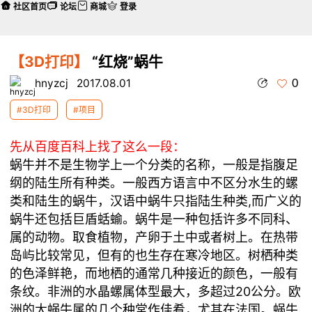
社区首页
论坛
商城
登录
【3D打印】
“红烧”蜗牛
0
hnyzcj
2017.08.01
#3D打印
#项目
先从百度百科上找了这么一段：
蜗牛并不是生物学上一个分类的名称，一般是指腹足
纲的陆生所有种类。一般西方语言中不区分水生的螺
类和陆生的蜗牛，汉语中蜗牛只指陆生种类,而广义的
蜗牛还包括巨盾蛞蝓。蜗牛是一种包括许多不同科、
属的动物。取食植物，产卵于土中或者树上。在热带
岛屿比较常见，但有的也生存在寒冷地区。树栖种类
的色泽鲜艳，而地栖的通常几种接近的颜色，一般有
条纹。非洲的水晶螺属体型最大，多超过20公分。欧
洲的大蜗牛属的几个种常作佳肴，尤其在法国。蜗牛