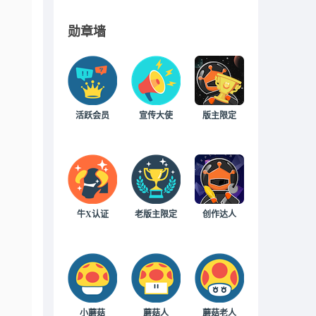
勋章墙
活跃会员
宣传大使
版主限定
牛X认证
老版主限定
创作达人
小蘑菇
蘑菇人
蘑菇老人