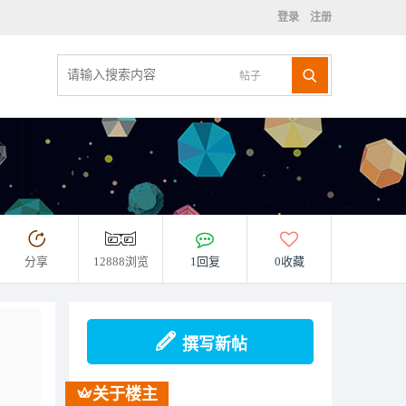
登录
注册
帖子
分享
12888浏览
1回复
0收藏
撰写新帖
关于楼主