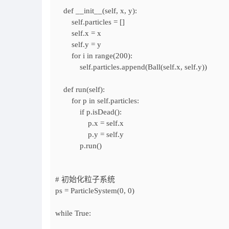
def __init__(self, x, y):
self.particles = []
self.x = x
self.y = y
for i in range(200):
self.particles.append(Ball(self.x, self.y))
def run(self):
for p in self.particles:
if p.isDead():
p.x = self.x
p.y = self.y
p.run()
# 初始化粒子系统
ps = ParticleSystem(0, 0)
while True: