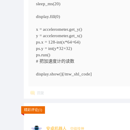
sleep_ms(20)
display.fill(0)
x = accelerometer.get_y()
y = accelerometer.get_x()
ps.x = 128-int(x*64+64)
ps.y = int(y*32+32)
ps.run()
# 把加速度计的读数
display.show()[/mw_shl_code]
回复
精彩评论(1)
安卓机器人
中级技神