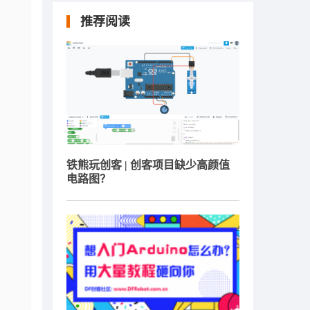
推荐阅读
铁熊玩创客 | 创客项目缺少高颜值
电路图？