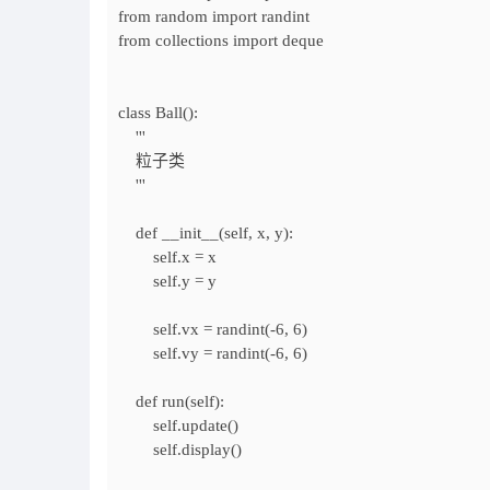
from random import randint
from collections import deque
class Ball():
'''
粒子类
'''
def __init__(self, x, y):
self.x = x
self.y = y
self.vx = randint(-6, 6)
self.vy = randint(-6, 6)
def run(self):
self.update()
self.display()