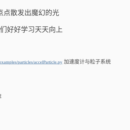
点点散发出魔幻的光
们好好学习天天向上
加速度计与粒子系统
amples/particles/accelParticle.py
统