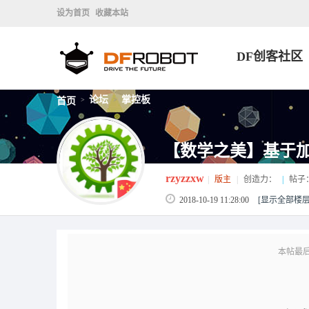
设为首页
收藏本站
DF创客社区
论坛
掌控板
首页
>
>
【数学之美】基于
rzyzzxw
|
版主
|
创造力：
|
帖子
2018-10-19 11:28:00
[显示全部楼层
本帖最后由 