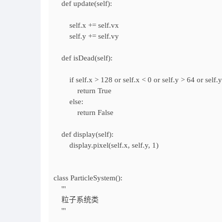
def update(self):
self.x += self.vx
self.y += self.vy
def isDead(self):
if self.x > 128 or self.x < 0 or self.y > 64 or self.y
return True
else:
return False
def display(self):
display.pixel(self.x, self.y, 1)
class ParticleSystem():
'''
粒子系统类
'''