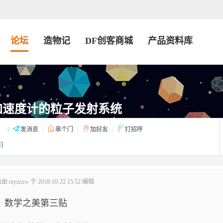
论坛
造物记
DF创客商城
产品资料库
加速度计的粒子发射系统
：
|
发消息
|
串个门
|
加好友
|
打招呼
]
rzyzzxw 于 2018-10-22 15:52 编辑
数学之美第三贴