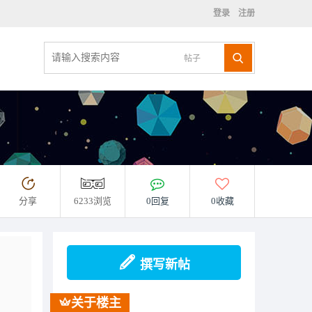
登录
注册
帖子
分享
6233浏览
0回复
0收藏
撰写新帖
关于楼主