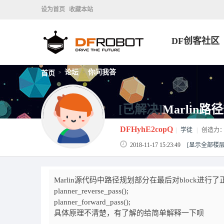
设为首页
收藏本站
DF创客社区
论坛
你问我答
首页
>
>
[已解决]
Marlin
DFHyhE2copQ
|
学徒
|
创造力
2018-11-17 15:23:49
[显示全部楼层
Marlin源代码中路径规划部分在最后对block进
planner_reverse_pass();
planner_forward_pass();
具体原理不清楚，有了解的给简单解释一下呗