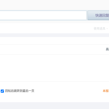
post_newre
使用道具
高
回帖后跳转到最后一页
本版