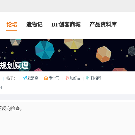
论坛
造物记
DF创客商城
产品资料库
路径规划原理
：
|
帖子：
|
发消息
|
串个门
|
加好友
|
打招呼
]
行了正反向检查，