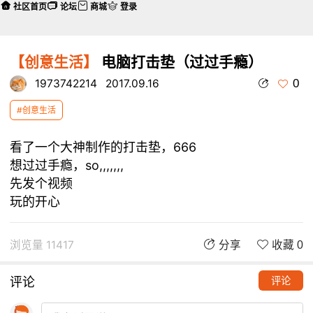
社区首页
论坛
商城
登录
【创意生活】
电脑打击垫（过过手瘾）
0
1973742214
2017.09.16
#创意生活
看了一个大神制作的打击垫，666
想过过手瘾，so,,,,,,,
先发个视频
玩的开心
浏览量 11417
分享
收藏 0
评论
评论