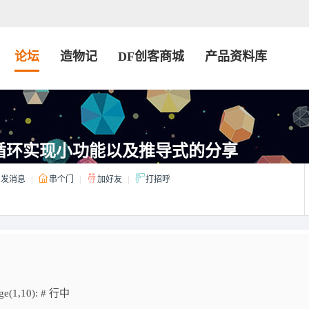
论坛
造物记
DF创客商城
产品资料库
 for循环实现小功能以及推导式的分享
发消息
|
串个门
|
加好友
|
打招呼
nge(1,10): # 行中