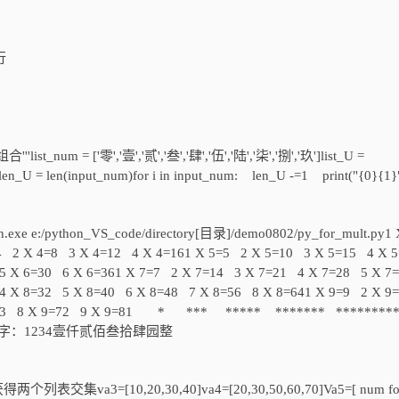
# 行
 = ['零','壹','贰','叁','肆','伍','陆','柒','捌','玖']list_U =
en_U = len(input_num)for i in input_num: len_U -=1 print("{0}{1}"
on.exe e:/python_VS_code/directory[目录]/demo0802/py_for_mult.py1 
=4 2 X 4=8 3 X 4=12 4 X 4=161 X 5=5 2 X 5=10 3 X 5=15 4 X 
5 X 6=30 6 X 6=361 X 7=7 2 X 7=14 3 X 7=21 4 X 7=28 5 X 7
4 X 8=32 5 X 8=40 6 X 8=48 7 X 8=56 8 X 8=641 X 9=9 2 X 9
 9=63 8 X 9=72 9 X 9=81 * *** ***** ******* *********
**输入数字：1234壹仟贰佰叁拾肆园整
得两个列表交集va3=[10,20,30,40]va4=[20,30,50,60,70]Va5=[ num fo