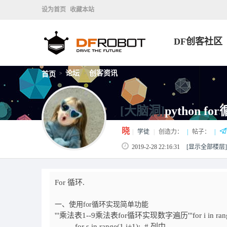
设为首页
收藏本站
DF创客社区
论坛
创客资讯
首页
>
>
[大脑洞]
python
晓
|
学徒
|
创造力：
|
帖子：
|
2019-2-28 22:16:31
[显示全部楼层]
For 循环.
一、使用for循环实现简单功能
'''乘法表1--9乘法表for循环实现数字遍历'''for i in ra
for s in range(1,i+1): # 列中