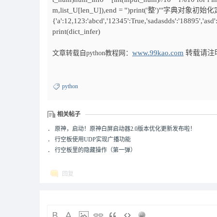
m,list_U[len_U]),end = '')print('整')''
{'a':12,123:'abcd','12345':True,'sadasdds':'18895','asd':
print(dict_infer)
www.99kao.com
转载请注
文章转载自python教程网：
python
相关帖子
．
原神，启动！原神白屏启动器2.0版本优化更新发布啦！
．
行空板使用UDP实现广播功能
．
行空板里的隐藏操作（第一弹）
回复