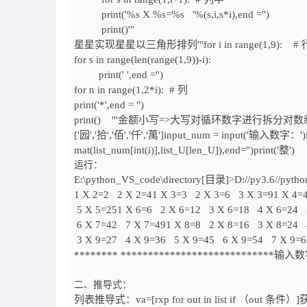
print('%s X %s=%s '%(s,i,s*i),end ='')
print()'''
星星实现星星以三角形排列'''for i in range(1,9): 
for s in range(len(range(1,9))-i):
print(' ',end ='')
for n in range(1,2*i): # 列
print('*',end = '')
print() '''金额小写=>大写对循环数字进行拆分对数组合'''list_num
['园','拾','佰','仟','萬']input_num = input('输入数字：')l
mat(list_num[int(i)],list_U[len_U]),end='')print('整')
运行：
E:\python_VS_code\directory[目录]>D://py3.6//pyth
1 X 2=2 2 X 2=41 X 3=3 2 X 3=6 3 X 3=91 X 4
5 X 5=251 X 6=6 2 X 6=12 3 X 6=18 4 X 6=24 
6 X 7=42 7 X 7=491 X 8=8 2 X 8=16 3 X 8=24 
3 X 9=27 4 X 9=36 5 X 9=45 6 X 9=54 7 X
******** **************************
二、推导式：
列表推导式：va=[rxp for out in list if （out 条件）]获