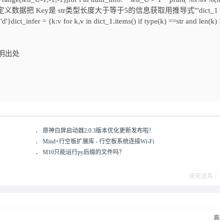
'字典对象初始化定义数据把 Key是 str类型长度大于等于5的信息获取用推导式'''dict_1 
'd'}dict_infer = {k:v for k,v in dict_1.items() if type(k) ==str and len(k)
明出处
．
原神白屏启动器2.0.3版本优化更新发布啦！
．
Mind+行空板扩展库 - 行空板系统连接Wi-Fi
．
M10只能运行py后缀的文件吗？
使用道具
高