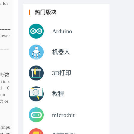
 for
热门版块
------
Arduino
.lower
三部执行
-----
机器人
3D打印
判断数
 in s
1 = 0
教程
num
') or
micro:bit
n(inpu
ist_nu