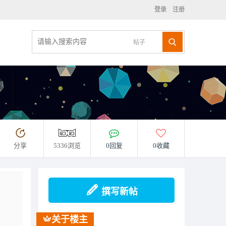
登录
注册
帖子
分享
5336浏览
0回复
0收藏
撰写新帖
关于楼主