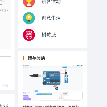
创客活动
=
 >= 5}
创意生活
树莓派
推荐阅读
举报
级模式