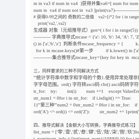
m in va3 if num in va4 ]获得并集va6=[ num for num i
num in va4 if num not in va3 ]print(va7)--------------------
# 获得0-99之间的 奇数的二倍值 va2=[i*2 for i in range(10
print('va2,',va2)
生成器 对象（元组推导式）gen=( i for i in range(5)) print(gen) #
----------- 字典推导式mcase = {'a': 10, 'b': 34, 'A': 7, 
() in ['a','b','z'] 判断条件mcase_frequency = { k.
for k in mcase.keys()#第一步 if k.lower() in ['a','
------------集合推导式mcase_key={key for key in mcas
三，同样要求的三种不同解决方式
'''统计字符串中数字和字母的个数1.使用异常处理非数字 tr
字字母范围。ord() 字符转ascii码 chr() ascii码转字符'''str_fo
tr_for: try: int(i) num +=1 except ValueError
str_num1 = 0for i in str_for: if i.isdigit() == 
1)'''第三种'''num2 = 0str_num2 = 0for i in str_for: if 
ord('A') <= ord(i) <= ord('Z'): str_num2 += 1print
四、推导式解决【金额大小写转换，字典推导式练习】
list_num = ['零','壹','贰','叁','肆','伍','陆','柒','捌','玖'
t_num)num_info = [int(input_num)//10**i%10 for i i