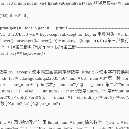
n va3 if num not in va4 ]print(va6)print(va4+va6)获得差集va7=[ num
------------------------------------------
0) if i%2!=0 ]
 for i in gen: # print(i)-------------------------------------------
'Z': 3,'B':20,'b':50}var={keyexcept:vaExcept for key in 字典对象 }# if k
lower(): mcase.get(k.lower(), 0) + mcase.get(k.upper(), 0) #第
b','z'] #第二部判断执行 true 执行第三部--------------------------------------
e if key== key.lower()}
y...except2.使用内置函数判定非数字 isdigit()3.使用字符转换
r = 'adashgdkahfqa223354564'num = 0str_num = 0'''第一种'''for i
: str_num +=1print('数字:',num,'\n''字母:',str_num)'''第二种'''num
True: num1 +=1 else: str_num1 +=1print('数字:',num1,'\n''字母:',str_
ord('0') < ord(i) <ord('9'): num2 +=1 elif ord('a') <= ord(i) <=ord('z
('数字:',num2,'\n''字母:',str_num2)
]list_U = ['园','拾','佰','仟','萬']input_num = input('输入数字：')len_U = le
n range(len_U-1,-1,-1)]for i in num_info: len_U -=1 print('%s%s'%(l