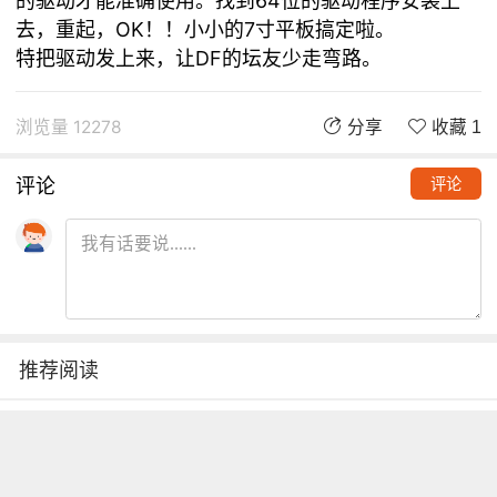
的驱动才能准确使用。找到64位的驱动程序安装上
去，重起，OK！！小小的7寸平板搞定啦。
特把驱动发上来，让DF的坛友少走弯路。
浏览量 12278
分享
收藏 1
评论
评论
推荐阅读
铁熊玩创客 | 创客项目缺少高颜
值电路图？