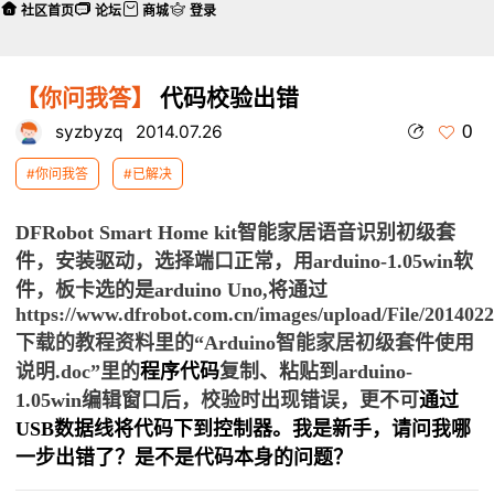
社区首页
论坛
商城
登录
【你问我答】
代码校验出错
0
syzbyzq
2014.07.26
#你问我答
#已解决
DFRobot Smart Home kit智能家居语音识别初级套
件，安装驱动，选择端口正常，
用arduino-1.05win软
件，
板卡选的是
arduino
Uno,
将通过
https://www.dfrobot.com.cn/images/upload/File/201402
下载的教程资料里的“
Arduino智能家居初级套件使用
说明.doc
”里的
程序代码
复制、粘贴到
arduino-
1.05win
编辑窗口后，校验时出现错误，更不可
通过
USB数据线将代码下到控制器。我是新手，请问我哪
一步出错了？是不是代码本身的问题？