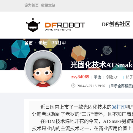
设为首页
收藏本站
DF创客社区
论坛
3D打印
首页
>
>
光固化技术ATSma
zsy84069
|
学徒
|
创造力：
|
帖子
2014-8-25 16:39:07
[显示全部楼层]
近日国内上市了一款光固化技术的
3d打印
机“
让笔者联想到了老罗的“工匠”情怀，且不知厂商
在FDM技术遍地开花的今天，ATSmake另
技术是业内的主流技术之一，在商业应用价值上