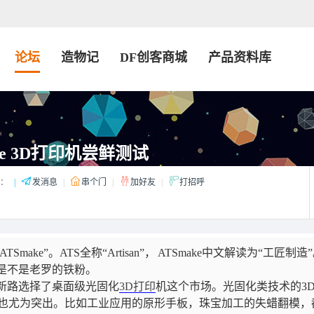
论坛
造物记
DF创客商城
产品资料库
ke 3D打印机尝鲜测试
：
|
发消息
|
串个门
|
加好友
|
打招呼
ATSmake”。ATS全称“Artisan”， ATSmake中文解读为“工匠制造
是不是老罗的铁粉。
辟新路选择了桌面级光固化
3D打印
机这个市场。光固化类技术的3
也尤为突出。比如工业应用的原形手板，珠宝加工的失蜡翻模，