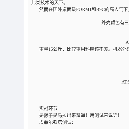
此类技术的天下。
然而在国外桌面级FORM1和B9C的高人气下
外壳颜色有三
A
重量15公斤，比较重用料应该不差。机器外观尺寸3
AT
实战环节
是骡子是马拉出来遛遛！用测试来说话！
埃菲尔铁塔测试：