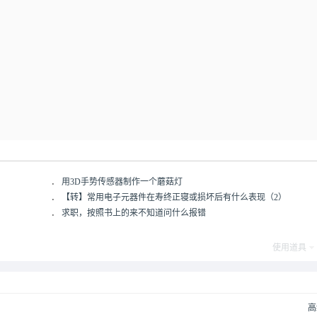
．
用3D手势传感器制作一个蘑菇灯
．
【转】常用电子元器件在寿终正寝或损坏后有什么表现（2）
．
求职，按照书上的来不知道问什么报错
使用道具
高