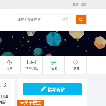
登录
注册
帖子
分享
7180浏览
0回复
0收藏
”。这
撰写新帖
D打印
都是
关于楼主