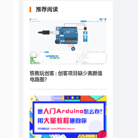
推荐阅读
铁熊玩创客 | 创客项目缺少高颜值
电路图？