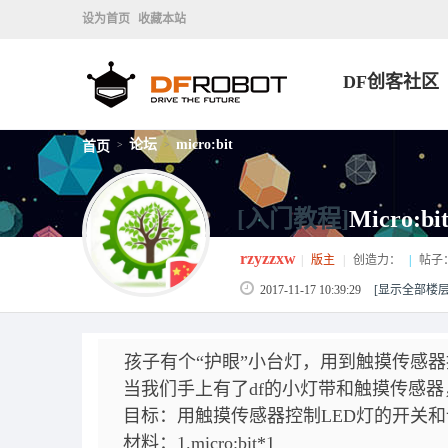
设为首页
收藏本站
DF创客社区
论坛
micro:bit
首页
>
>
[入门教程]
Micro:b
rzyzzxw
|
版主
|
创造力：
|
帖子
2017-11-17 10:39:29
[显示全部楼层
孩子有个“护眼”小台灯，用到触摸传感器
当我们手上有了df的小灯带和触摸传感器
目标：
用触摸传感器控制LED灯的开关
材料：1.
micro:bit
*1