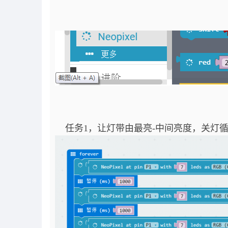
任务1，让灯带由最亮-中间亮度，关灯