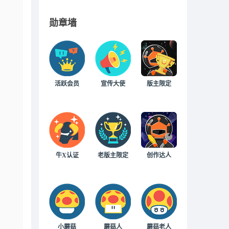
勋章墙
活跃会员
宣传大使
版主限定
牛X认证
老版主限定
创作达人
小蘑菇
蘑菇人
蘑菇老人