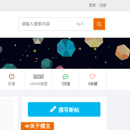
登录
注册
帖子
分享
16163浏览
7回复
0收藏
撰写新帖
关于楼主