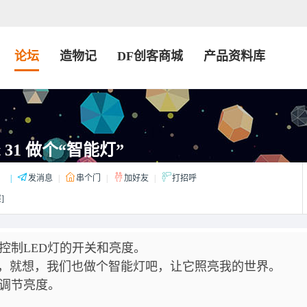
论坛
造物记
DF创客商城
产品资料库
it 31 做个“智能灯”
：
|
发消息
|
串个门
|
加好友
|
打招呼
]
控制LED灯的开关和亮度。
，就想，我们也做个智能灯吧，让它照亮我的世界。
和调节亮度。