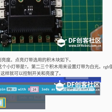
制到亮度。点亮灯带选用的积木块如下。
个小灯带是7。第二三个积木用来设置灯带为白光。rgb
亮。这样就可以控制开关和亮度了。