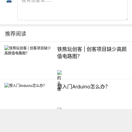
推荐阅读
铁熊玩创客 | 创客项目缺少高颜
值电路图？
想入门Arduino怎么办？
【掌控】mPython编程与教学
软件平台汇总