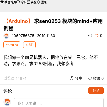
社区首页
论坛
商城
登录
【Arduino】
求sen0253 模块的mind+应用
例程
0
1060756875
2019.11.30
#Arduino
#求助
我想做一个四足机器人，把他放在桌上晃它，他不
动，求思路，求0253例程，我想参考
浏览量 14674
分享
收藏 0
评论
评论