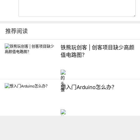
推荐阅读
铁熊玩创客 | 创客项目缺少高颜
值电路图？
想入门Arduino怎么办？
【掌控】mPython编程与教学
软件平台汇总