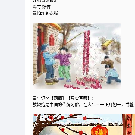
开心点燃跑走
爆竹 爆竹
最怕炸到衣服
童年记忆【网摘】【真实写照】：
放鞭炮是中国的传统习俗。在大年三十正月初一，或整