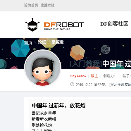
设为首页
收藏本站
DF创客社区
论坛
掌控板
首页
>
>
[入门教程]
中国年|
rzyzzxw
|
版主
|
创造力：
|
帖子
2019-12-22 16:32:58
[显示全部楼层
中国年|过新年，放花炮
尝记故乡童年
新春新衣新帽
到处捡花炮