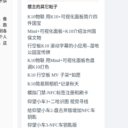
不讲
楼主的其它帖子
K10物联 用K10+可视化面板简介四
，像
件国宝
，跑
到各
Mind+可视化面板+K10介绍汝州国
个人
保文物
，这
行空板K10 滚动字幕的小应用--湿地
公园宣传牌
K10物联 用Mind+可视化面板色盘
调K10灯色
K10 行空板 MV 子柒*如愿
K10简易照相机*记录秋天
模拟门禁-NFC标签注册和刷卡
仰望小车3+二哈识图 视觉寻线
给仰望小车2-盘古斧版增加NFC车
钥匙
仰望小车3-NFC车钥匙版