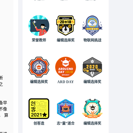
荣誉教师
编辑选择奖
物联网挑战
断
编辑选择奖
ARD DAY
编辑选择奖
之
备早
不像
， 算
创客造
志“童”道合
编辑选择奖