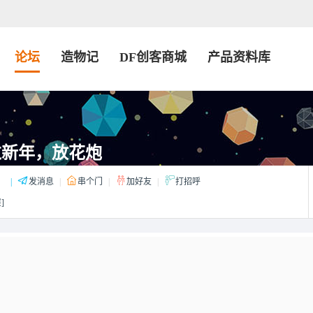
论坛
造物记
DF创客商城
产品资料库
过新年，放花炮
：
|
发消息
|
串个门
|
加好友
|
打招呼
]