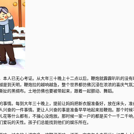
，本人已无心考证。从大年三十晚上十二点以后，鞭炮就霹霹叭叭的没有
越是到天明，鞭炮拉的越响越急，整个世界都仿佛沉浸在浓浓的喜庆气氛
撕扯的黑绸布。土地仿佛也要被带起来，跟着一起颤动、舞蹈。
的事情。每到大年三十晚上，提前让妈妈把新衣服准备好，放在床头，准
人兴奋的一件事情。更让人兴奋的事是准备早早地起来拾鞭炮。那个时候
礼花等什么都有，不操心没炮放。那时候一家一户的都是买个一千二千响
们爱玩的天性。孩子们总能找到他们的娱乐所在。