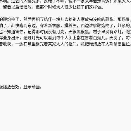
不响。过去的人讲究多，这鞭子不响，说不一定来年会走背运！如果大人
，留着以后慢慢放。但那个时候大人很少让孩子们这样做。
的鞭炮拉了，然后再相互结伴一块儿去拾别人家放完没响的鞭炮。那场景
响了，赶快跑到东边，穿着新衣服，摸着黑，西边谁家鞭炮响了，赶紧的
也不知道害怕，记得那时候没有月亮，天很黑很黑，村子里没有路灯，跑
得全身出汗，透过灯光可以看到每个人头上都在冒着白烟儿。天亮了，每
着收获，一边在嘴里诅咒着某家大人的抠门，竟把鞭炮放在大荆条篓里拉
板播放音效，显示动画。