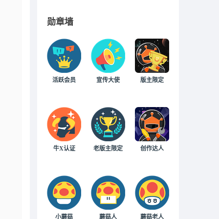
勋章墙
活跃会员
宣传大使
版主限定
牛X认证
老版主限定
创作达人
小蘑菇
蘑菇人
蘑菇老人