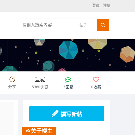
登录
注册
帖子
分享
5380浏览
2回复
0收藏
撰写新帖
关于楼主