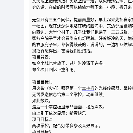
头天晚上把鞭炮放在火炕上焙一焙，以免鞭炮受潮、拉
究的话，在放的时候可以偷偷地截下来一小段，拆开来
无奈只有三五个同伴，提前商量好，早上起来先把自家
一幅图，现在还深深地烙在我的脑海中：东边邻居鞭炮
向西边，大半个村子，几乎让我们跑遍了，三五成群，
家各户院子里才会看到有电灯明着。好冷好冷的天，跑
的衣服兜子里，都装得鼓鼓的，满满的，一边相互炫耀
损招真想得出，害得我们没炮拾。
项目背景：
如今小城也禁放了，过年时冷清了许多。
做个项目回忆下童年吧。
项目目标1：
用火柴（火机）照亮第一个
掌控板
的光线传感器，掌控
无线发送信息给第二个掌控，动画继续。
如此数块。
最后一个掌控板显示**画面，播放声效。
由上到下依次显示：新春快乐
项目目标2：
两块掌控，配合灯带多条及音效显示。
项目目标3：