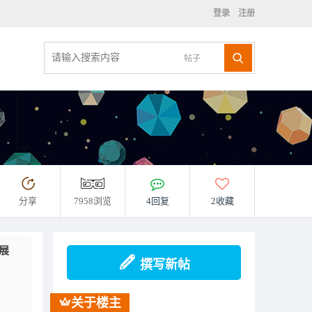
登录
注册
帖子
分享
7958浏览
4回复
2收藏
展
撰写新帖
关于楼主