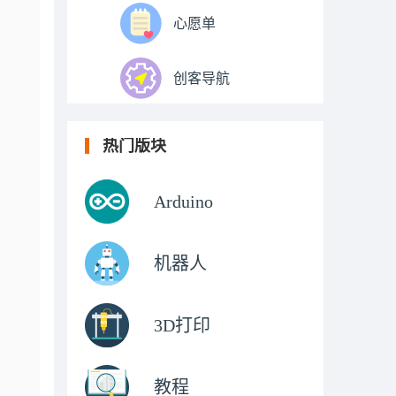
心愿单
创客导航
热门版块
Arduino
机器人
3D打印
教程