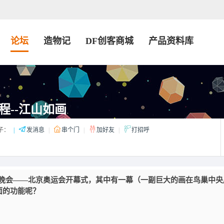
论坛
造物记
DF创客商城
产品资料库
程--江山如画
子：
|
发消息
|
串个门
|
加好友
|
打招呼
大晚会——北京奥运会开幕式，其中有一幕（一副巨大的画在鸟巢中央
面的功能呢？