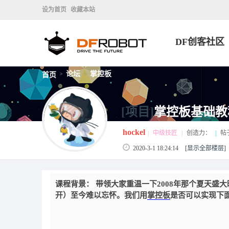
设为首页
收藏本站
DF创客社区
论坛
掌控板
首页
>
>
[项目]
掌控板基础教
hockel
|
中级技匠
|
创造力：
|
帖
2020-3-1 18:24:14
[显示全部楼层]
课程背景：
带领大家重温一下2008年那个夏天盛
开）至今难以忘怀。我们用
掌控板
是否可以实现下