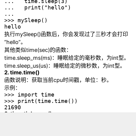
...   time.sleep(3)

...   print("hello")

... 

>>> mySleep()

执行mySleep()函数后，你会发现过了三秒才会打印
“hello”。
其他类似time(sec)的函数：
time.sleep_ms(ms)：睡眠给定的毫秒数，为int型。
time.sleep_us(us)：睡眠给定的微秒数，为int型。
2. time.time()
函数说明：获取当前cpu时间戳，单位：秒。
示例：
>>> import time

>>> print(time.time())

3. time.ticks_ms()
函数说明：返回不断递增的毫秒计数器，在某些值后
会重新计数。计数毫无意义，除非在ticks.diff()中。