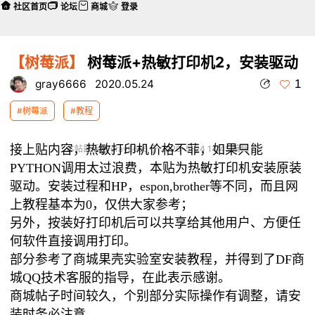
社区首页
论坛
商城
登录
【树莓派】
树莓派+热敏打印机2，安装驱动
1
gray6666
2020.05.24
#树莓派
#教程
接上贴内容，热敏打印机价格不菲，如果只能
本帖最后由 gray6666 于 2020-5-24 14:45 编辑
PYTHON调用太过浪费，本贴为热敏打印机安装原装
驱动。
安装过程和HP，espon,brother等不同，而且网
上教程基本为0，仅供大家参考；
另外，按装好打印机后可以共享给其他用户、方便任
何软件直接调用打印。
部分参考了商城果壳实验室安装教程，并得到了DF商
城QQ技术客服的指导，在此表示感谢。
商城帖子时间较久，个别部分实际操作有调整，请安
装时务必注意。