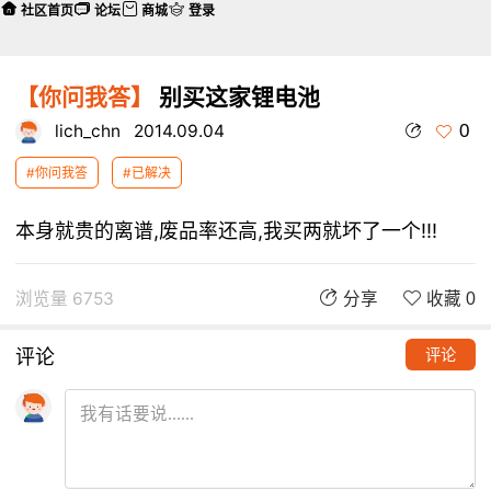
社区首页
论坛
商城
登录
【你问我答】
别买这家锂电池
0
lich_chn
2014.09.04
#你问我答
#已解决
本身就贵的离谱,废品率还高,我买两就坏了一个!!!
浏览量 6753
分享
收藏 0
评论
评论