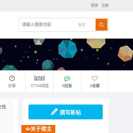
登录
注册
帖子
分享
37744浏览
0回复
2收藏
全性
撰写新帖
关于楼主