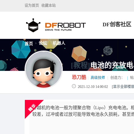
设为首页
收藏本站
DF创客社区
论坛
机器人
首页
>
>
[教程]
电池的充放电
恐刀酷
|
高级技师
|
创造力：
|
帖
2021-12-10 14:00:02
[显示全部楼层
穿越机的电池一般为锂聚合物（Lipo）充电电池
较差，过冲或者过放可能导致电池永久损耗，甚至燃