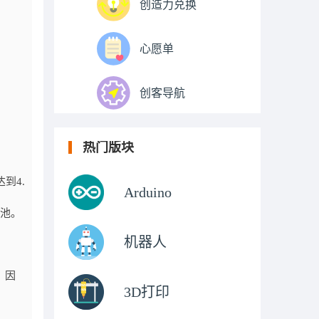
创造力兑换
心愿单
创客导航
热门版块
到4.
Arduino
电池。
机器人
。因
3D打印