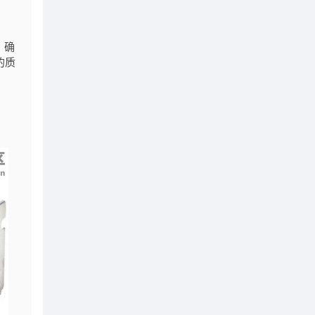
，确
的质