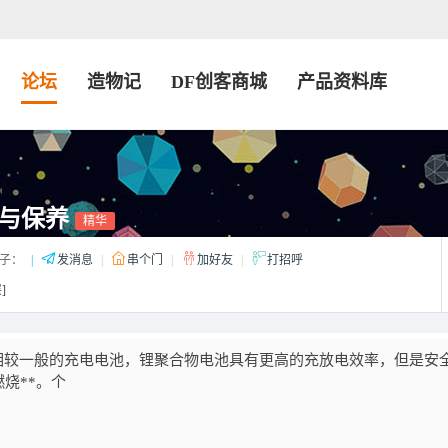
论坛
造物记
DF创客商城
产品资料库
与保养
精华
子：
|
发消息
|
串个门
|
加好友
|
打招呼
]
。相较一般的充电电池，锂聚合物电池具有更高的充放电效率，但是安
烧**。个