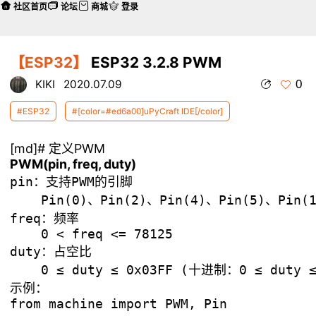
社区首页
论坛
商城
登录
【ESP32】
ESP32 3.2.8 PWM
0
KIKI
2020.07.09
#ESP32
#[color=#ed6a00]uPyCraft IDE[/color]
[md]# 定义PWM
PWM(pin, freq, duty)
pin：支持PWM的引脚

    Pin(0)、Pin(2)、Pin(4)、Pin(5)、Pin(1
freq：频率

    0 < freq <= 78125

duty：占空比

示例：
from machine import PWM, Pin
