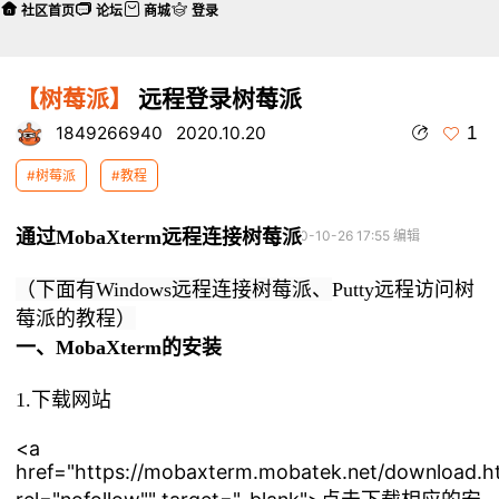
社区首页
论坛
商城
登录
【树莓派】
远程登录树莓派
1
1849266940
2020.10.20
#树莓派
#教程
通过MobaXterm远程连接树莓派
本帖最后由 DFSH_Cranberry 于 2020-10-26 17:55 编辑
（下面有Windows远程连接树莓派、
Putty远程访问树
莓派的教程
）
一、MobaXterm的安装
1.下载网站
<a
href="https://mobaxterm.mobatek.net/download.h