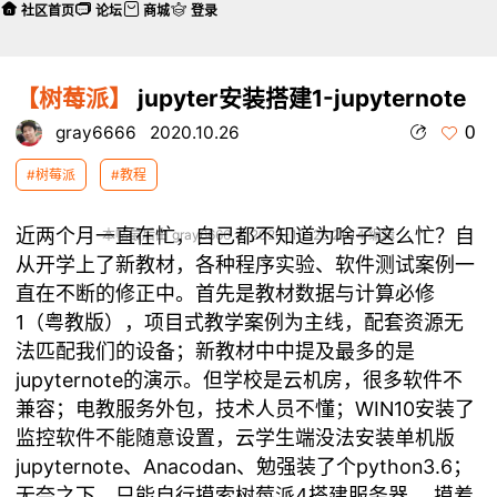
社区首页
论坛
商城
登录
【树莓派】
jupyter安装搭建1-jupyternote
0
gray6666
2020.10.26
#树莓派
#教程
近两个月一直在忙，自己都不知道为啥子这么忙？自
本帖最后由 gray6666 于 2020-10-26 21:14 编辑
从开学上了新教材，各种程序实验、软件测试案例一
直在不断的修正中。首先是教材数据与计算必修
1（粤教版），项目式教学案例为主线，配套资源无
法匹配我们的设备；新教材中中提及最多的是
jupyternote的演示。但学校是云机房，很多软件不
兼容；电教服务外包，技术人员不懂；WIN10安装了
监控软件不能随意设置，云学生端没法安装单机版
jupyternote、Anacodan、勉强装了个python3.6；
无奈之下，只能自行摸索树莓派4搭建服务器。 摸着