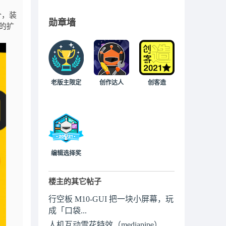
个，装
勋章墙
o的扩
老版主限定
创作达人
创客造
编辑选择奖
楼主的其它帖子
行空板 M10-GUI 把一块小屏幕，玩
成「口袋...
人机互动雪花特效（mediapipe）