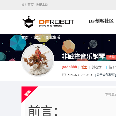
设为首页
收藏本站
DF创客社区
论坛
创意生活
首页
>
>
非触控音乐钢琴
精华
gada888
|
版主
|
创造力：
|
帖子
2021-1-30 23:33:03
[显示全部楼层]
本帖最后由 
前言：