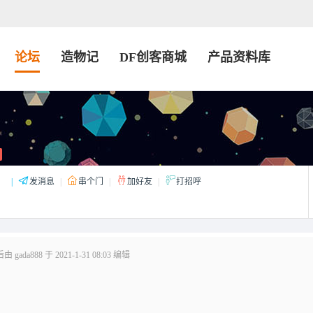
论坛
造物记
DF创客商城
产品资料库
：
|
发消息
|
串个门
|
加好友
|
打招呼
gada888 于 2021-1-31 08:03 编辑