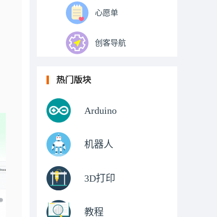
心愿单
创客导航
热门版块
Arduino
机器人
3D打印
教程