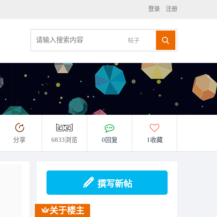
登录
注册
帖子
分享
6833浏览
0回复
1收藏
撰写新帖
关于楼主