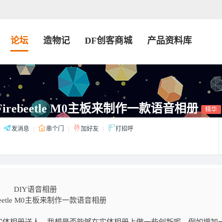
论坛
造物记
DF创客商城
产品资料库
irebeetle M0主板来制作一款语音相册
精华
发消息
|
串个门
|
加好友
|
打招呼
DIY语音相册
ebeetle M0主板来制作一款语音相册