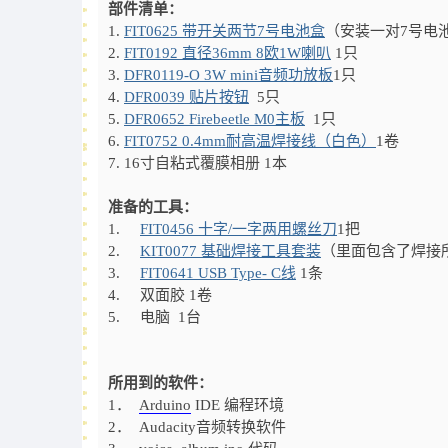
部件清单：
1.
FIT0625 带开关两节7号电池盒
（安装一对7号电池
2.
FIT0192 直径36mm 8欧1W喇叭
1只
3.
DFR0119-O 3W mini音频功放板
1只
4.
DFR0039 贴片按钮
5只
5.
DFR0652 Firebeetle M0主板
1只
6.
FIT0752 0.4mm耐高温焊接线（白色）
1卷
7. 16寸自粘式覆膜相册 1本
准备的工具：
1.
FIT0456 十字/一字两用螺丝刀
1把
2.
KIT0077 基础焊接工具套装
（里面包含了焊接
3.
FIT0641 USB Type- C线
1条
4. 双面胶 1卷
5. 电脑 1台
所用到的软件：
1．
Arduino
IDE 编程环境
2． Audacity音频转换软件