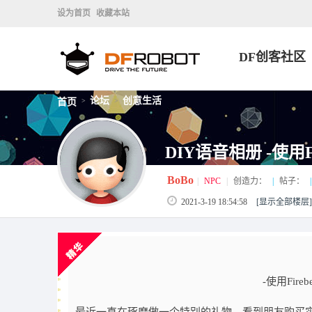
设为首页
收藏本站
DF创客社区
论坛
创意生活
首页
>
>
DIY语音相册 -使用F
BoBo
|
NPC
|
创造力：
|
帖子：
|
2021-3-19 18:54:58
[显示全部楼层]
-使用Fir