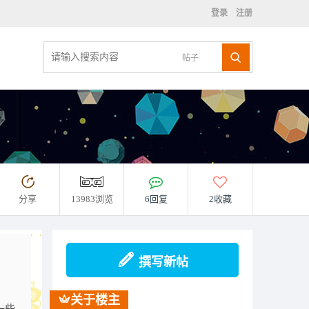
登录
注册
帖子
分享
13983浏览
6回复
2收藏
撰写新帖
关于楼主