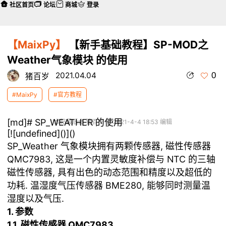
社区首页
论坛
商城
登录
【MaixPy】
【新手基础教程】SP-MOD之
Weather气象模块 的使用
0
2021.04.04
猪百岁
#MaixPy
#官方教程
[md]# SP_WEATHER 的使用
本帖最后由 猪百岁 于 2021-4-4 18:53 编辑
[![undefined](
)](
)
SP_Weather 气象模块拥有两颗传感器, 磁性传感器
QMC7983, 这是一个内置灵敏度补偿与 NTC 的三轴
磁性传感器, 具有出色的动态范围和精度以及超低的
功耗. 温湿度气压传感器 BME280, 能够同时测量温
湿度以及气压.
1. 参数
1.1. 磁性传感器 QMC7983