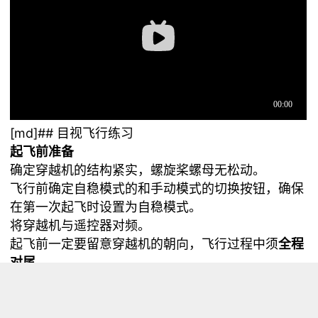
[md]## 目视飞行练习
起飞前准备
确定穿越机的结构紧实，螺旋桨螺母无松动。
飞行前确定自稳模式的和手动模式的切换按钮，确保
在第一次起飞时设置为自稳模式。
将穿越机与遥控器对频。
起飞前一定要留意穿越机的朝向，飞行过程中须
全程
对尾
。
贴地飞行训练
微微推动油门，让穿越机悬浮于地面上10~20厘米高
度，轻度控制机身翻滚（Roll）和俯仰（Pitch），使