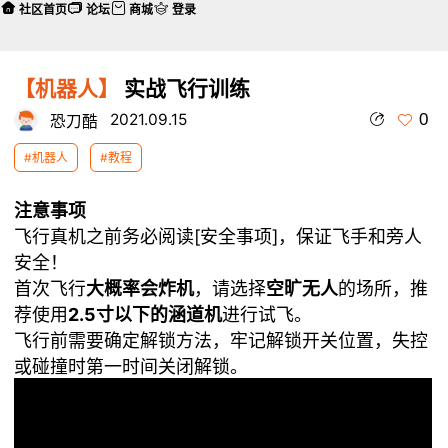
社区首页
论坛
商城
登录
【机器人】
实战飞行训练
0
2021.09.15
恐刀酷
#机器人
#教程
注意事项
飞行真机之前务必阅读[安全事项]，保证飞手和旁人
安全！
首次飞行
大概率会炸机
，请选择
空旷无人
的场所，推
荐使用
2.5寸以下的涵道机
进行试飞。
飞行前需要确定解锁方法，牢记解锁开关位置，失控
或碰撞时第一时间关闭解锁。