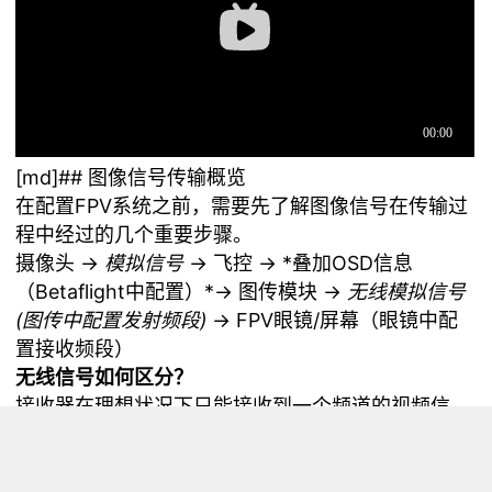
[md]## 图像信号传输概览
在配置FPV系统之前，需要先了解图像信号在传输过
程中经过的几个重要步骤。
摄像头 →
模拟信号
→ 飞控 → *叠加OSD信息
（Betaflight中配置）*→ 图传模块 →
无线模拟信号
(图传中配置发射频段)
→ FPV眼镜/屏幕（眼镜中配
置接收频段）
无线信号如何区分？
接收器在理想状况下只能接收到一个频道的视频信
号，多架穿越机飞行时每套FPV系统都会占用唯一的
频道，互不干扰。一个频道需要用过频率，频段，通
道三个参数来确定，例如5.8GHZ，Band E，CH2，