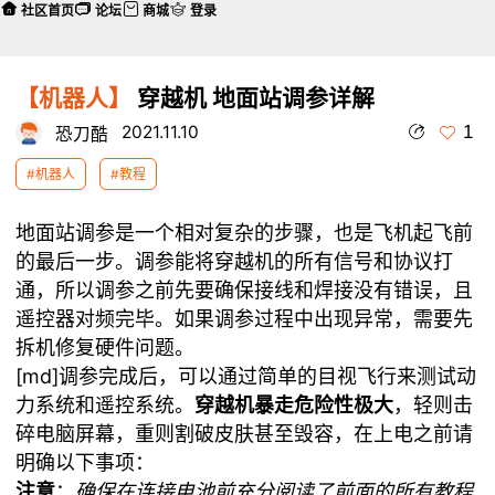
社区首页
论坛
商城
登录
【机器人】
穿越机 地面站调参详解
1
2021.11.10
恐刀酷
#机器人
#教程
地面站调参是一个相对复杂的步骤，也是飞机起飞前
的最后一步。调参能将穿越机的所有信号和协议打
通，所以调参之前先要确保接线和焊接没有错误，且
遥控器对频完毕。如果调参过程中出现异常，需要先
拆机修复硬件问题。
[md]调参完成后，可以通过简单的目视飞行来测试动
力系统和遥控系统。
穿越机暴走危险性极大
，轻则击
碎电脑屏幕，重则割破皮肤甚至毁容，在上电之前请
明确以下事项：
注意
：
确保在连接电池前充分阅读了前面的所有教程