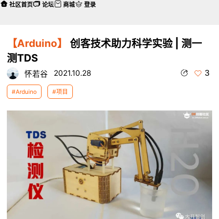
社区首页
论坛
商城
登录
【Arduino】
创客技术助力科学实验 | 测一
测TDS
3
2021.10.28
怀若谷
#Arduino
#项目