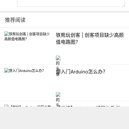
推荐阅读
铁熊玩创客 | 创客项目缺少高颜
值电路图？
想入门Arduino怎么办？
【掌控】mPython编程与教学
软件平台汇总