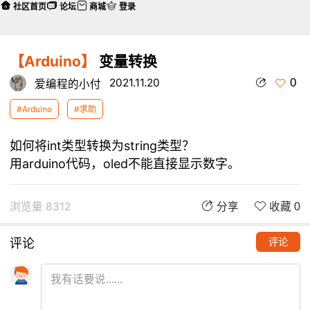
社区首页
论坛
商城
登录
【Arduino】
变量转换
0
2021.11.20
爱编程的小付
#Arduino
#求助
如何将int类型转换为string类型？
用arduino代码，oled不能直接显示数字。
浏览量 8312
分享
收藏 0
评论
评论