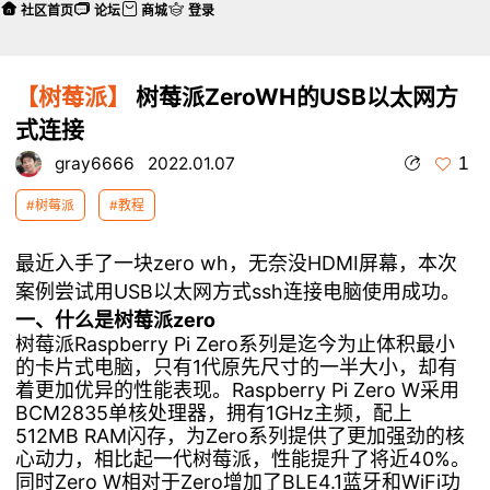
社区首页
论坛
商城
登录
【树莓派】
树莓派ZeroWH的USB以太网方
式连接
1
gray6666
2022.01.07
#树莓派
#教程
最近入手了一块zero wh，无奈没HDMI屏幕，本次
案例尝试用USB以太网方式ssh连接电脑使用成功。
一、什么是树莓派zero
树莓派Raspberry Pi Zero系列是迄今为止体积最小
的卡片式电脑，只有1代原先尺寸的一半大小，却有
着更加优异的性能表现。Raspberry Pi Zero W采用
BCM2835单核处理器，拥有1GHz主频，配上
512MB RAM闪存，为Zero系列提供了更加强劲的核
心动力，相比起一代树莓派，性能提升了将近40%。
同时Zero W相对于Zero增加了BLE4.1蓝牙和WiFi功