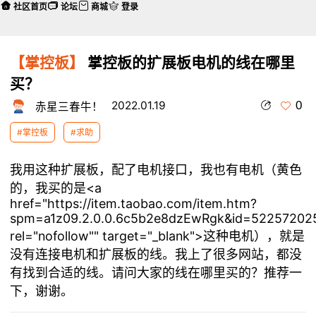
社区首页
论坛
商城
登录
【掌控板】
掌控板的扩展板电机的线在哪里
买？
0
2022.01.19
赤星三春牛！
#掌控板
#求助
我用
这种扩展板
，配了电机接口，我也有电机（黄色
的，我买的是<a
href="https://item.taobao.com/item.htm?
spm=a1z09.2.0.0.6c5b2e8dzEwRgk&id=522572025
rel="nofollow"" target="_blank">这种电机），就是
没有连接电机和扩展板的线。我上了很多网站，都没
有找到合适的线。请问大家的线在哪里买的？推荐一
下，谢谢。