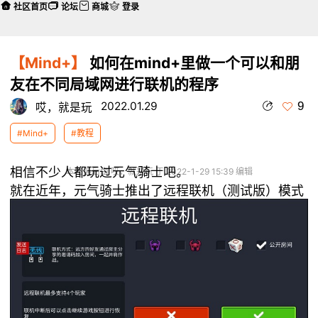
社区首页
论坛
商城
登录
【Mind+】
如何在mind+里做一个可以和朋
友在不同局域网进行联机的程序
9
2022.01.29
哎，就是玩
#Mind+
#教程
相信不少人都玩过元气骑士吧。
本帖最后由 哎，就是玩 于 2022-1-29 15:39 编辑
就在近年，元气骑士推出了远程联机（测试版）模式