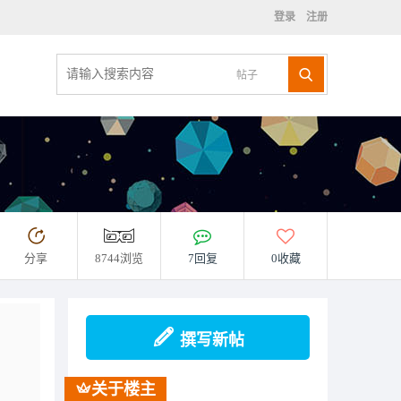
登录
注册
帖子
分享
8744浏览
7回复
0收藏
撰写新帖
关于楼主