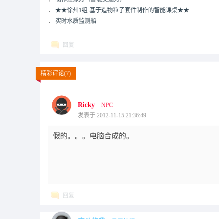
．
★★徐州1组-基于造物粒子套件制作的智能课桌★★
．
实时水质监测船
回复
精彩评论(7)
Ricky
NPC
发表于 2012-11-15 21:36:49
假的。。。电脑合成的。
回复