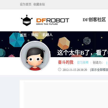
设为首页
收藏本站
DF创客社区
论坛
机器人
首页
>
>
这个太牛B了，看
奋斗的我
|
见习技师
|
创造力：
|
2012-11-15 20:38:20
[显示全部楼层