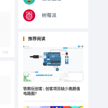
树莓派
推荐阅读
举报
铁熊玩创客 | 创客项目缺少高颜值
电路图？