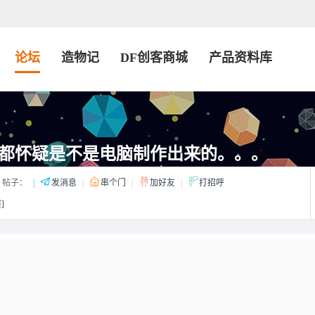
论坛
造物记
DF创客商城
产品资料库
了都怀疑是不是电脑制作出来的。。。
帖子：
|
发消息
|
串个门
|
加好友
|
打招呼
]