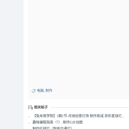
电脑
,
制作
相关帖子
．
【兔米周学院】1期1节-月球创意灯饰 制作炼成 异形星球灯...
．
趣味编程指南（7）-制作GIF动图
．
制作红绿灯（智能交通灯）