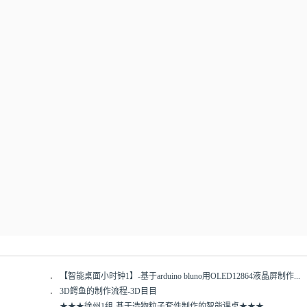
．
【智能桌面小时钟1】-基于arduino bluno用OLED12864液晶屏制作...
．
3D鳄鱼的制作流程-3D目目
．
★★★徐州1组-基于造物粒子套件制作的智能课桌★★★