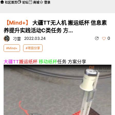
社区首页
论坛
商城
登录
【Mind+】
大疆TT无人机 搬运纸杯 信息素
养提升实践活动C类任务 方...
0
2022.03.24
刁雷
#Mind+
#项目分享
大疆TT
搬运纸杯
移动纸杯
任务 方案分享