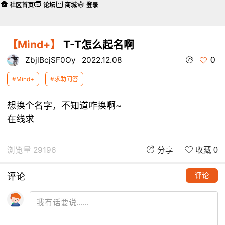
社区首页
论坛
商城
登录
【Mind+】
T-T怎么起名啊
0
ZbjlBcjSF0Oy
2022.12.08
#Mind+
#求助问答
想换个名字，不知道咋换啊~
在线求
浏览量 29196
分享
收藏 0
评论
评论