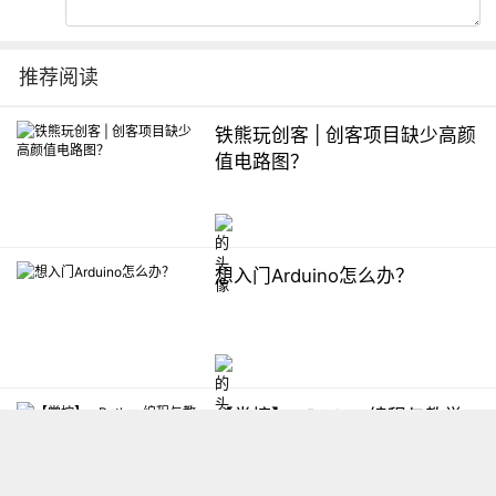
推荐阅读
铁熊玩创客 | 创客项目缺少高颜
值电路图？
想入门Arduino怎么办？
【掌控】mPython编程与教学
软件平台汇总