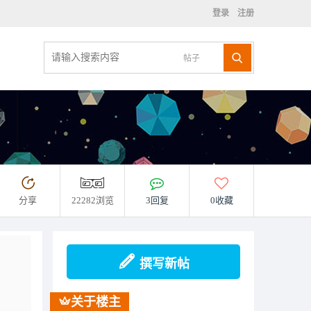
登录
注册
帖子
分享
22282浏览
3回复
0收藏
撰写新帖
关于楼主