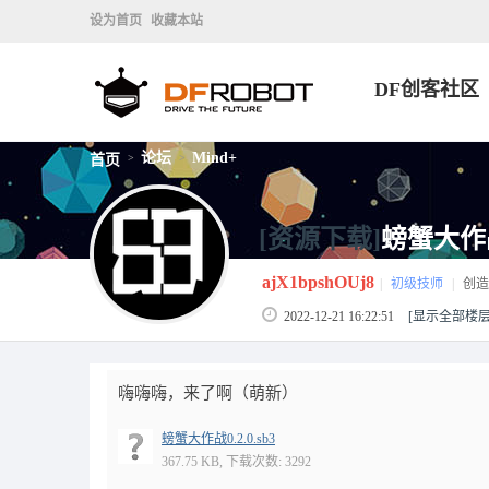
设为首页
收藏本站
DF创客社区
论坛
Mind+
首页
>
>
[资源下载]
螃蟹大作
ajX1bpshOUj8
|
初级技师
|
创造
2022-12-21 16:22:51
[显示全部楼层
嗨嗨嗨，来了啊（萌新）
螃蟹大作战0.2.0.sb3
367.75 KB, 下载次数: 3292