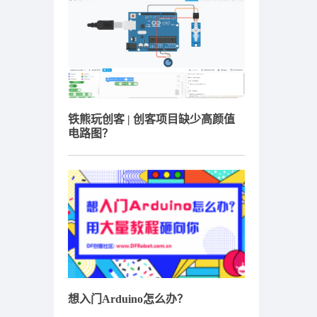
铁熊玩创客 | 创客项目缺少高颜值
电路图？
想入门Arduino怎么办？