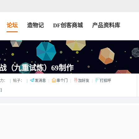
论坛
造物记
DF创客商城
产品资料库
战（九重试炼）69制作
力：
|
帖子：
|
发消息
|
串个门
|
加好友
|
打招呼
]